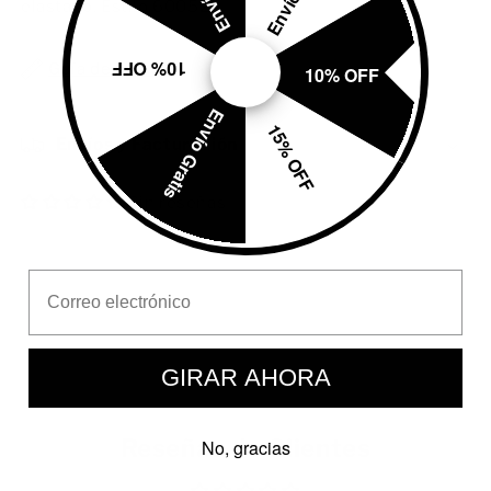
elastano. Estilo 600526.
10% OFF
Guía de tallas
10% OFF
Envío Gratis
15% OFF
Envíos y Facturación
Sin reseñas
Email Address
GIRAR AHORA
Reseñas de Clientes
No, gracias