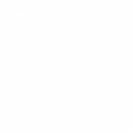
COLECCIONES
Mujeres
Hombres
Baggy Shop
Accesorios
Niños
Regreso a Clases
Lo Más Vendido
Ofertas