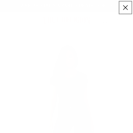
Ir
¡ENVÍOS GRATIS A PARTIR DE $1500! 🔥
directamente
al contenido
Carrito
Ir
directamente
a la
información
del producto