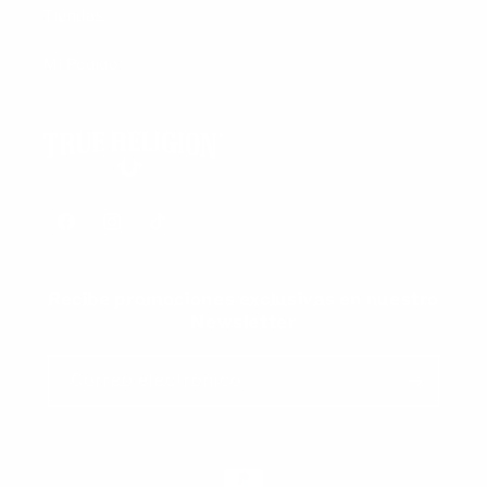
Tiendas
Mi Pedido
Facebook
Instagram
TikTok
Recíbe promociones exclusivas en nuestro
Newsletter
Correo electrónico
Formas