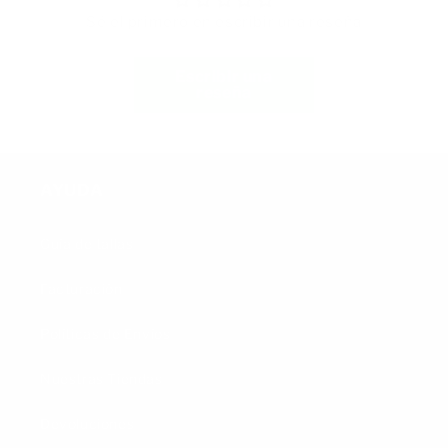
Sé el primero en escribir una reseña
Escribir una
reseña
AYUDA
Guía de tallas
Facturación
Políticas de Envíos
Nuestras Tiendas
Devoluciones