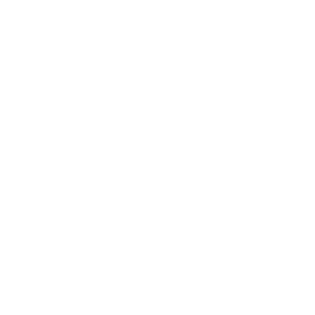
MÁS VENDIDOS
TR PATCH TEE
TR SKETCHBOOK TEE
Precio
Precio
Precio
Precio
$ 2,900.00 MXN
$ 1,900.00 MXN