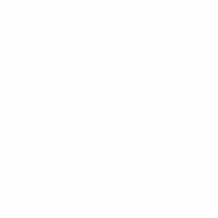
Nuestras Tiendas
Devoluciones
COLECCIONES
Mujeres
Hombres
Baggy Shop
Accesorios
Niños
Regreso a Clases