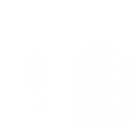
habitual
A partir de
$
de
habitual
$ 1,330.00 MXN
de
870.00 MXN
oferta
oferta
Seleccionar
opciones
Seleccionar
opciones
RICKY SN FLAP
BUDDHA COIN