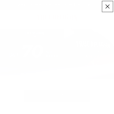
Ir
¡ENVÍOS GRATIS A PARTIR DE $1500! 🔥
directamente
al contenido
Carrito
PRODUCTOS EN OFERTA