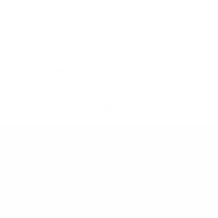
273 reseñas
62
273
Verificado por
AYUDA
Guía de tallas
Facturación
Políticas de Envíos