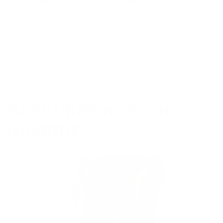
STRAIGHT
EMBROIDERY TEE
Precio
Precio
Precio
Precio
$ 4,800.00 MXN
$ 3,100.00 MXN
habitual
$ 3,360.00 MXN
de
habitual
$ 2,170.00 MXN
de
oferta
oferta
Seleccionar
Seleccionar
opciones
opciones
DESCÚBRE ROPA DE
HOMBRE