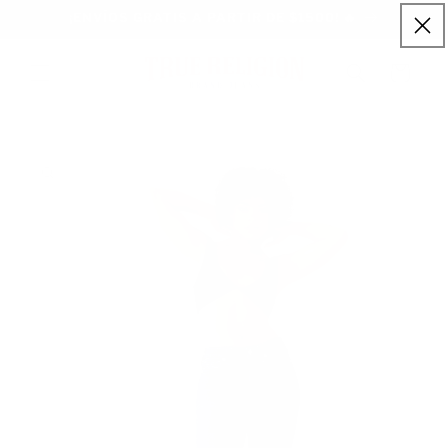
Ir
¡ENVÍOS GRATIS A PARTIR DE $1500! 🔥
directamente
al contenido
Carrito
Ir
directamente
a la
información
del producto