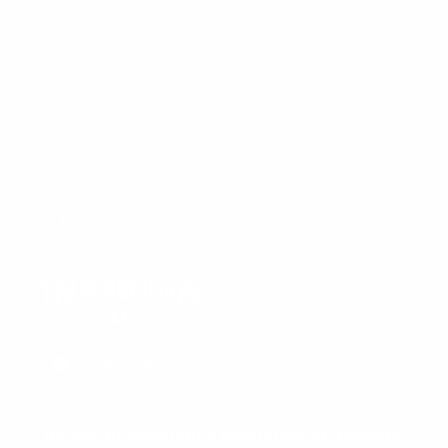
Regreso a Clases
Lo Más Vendido
Ofertas
Tiendas
Mi Pedido
Facebook
Instagram
TikTok
Recíbe promociones exclusivas en nuestro