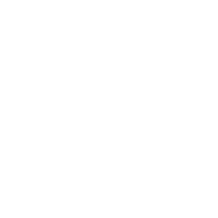
Facturación
Políticas de Envíos
Nuestras Tiendas
Devoluciones
COLECCIONES
Mujeres
Hombres
Baggy Shop
Accesorios
Niños