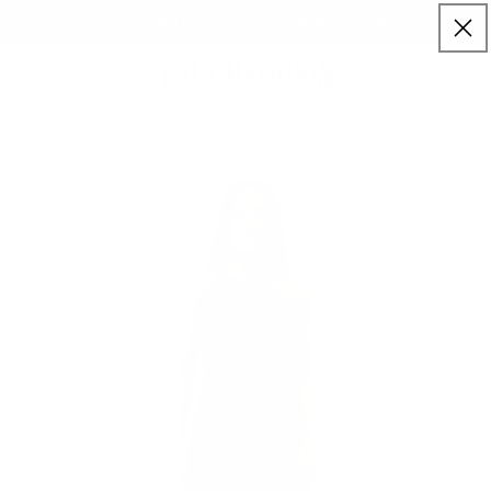
Ir
¡ENVÍOS GRATIS A PARTIR DE $1500! 🔥
directamente
al contenido
Carrito
Ir
directamente
a la
información
del producto