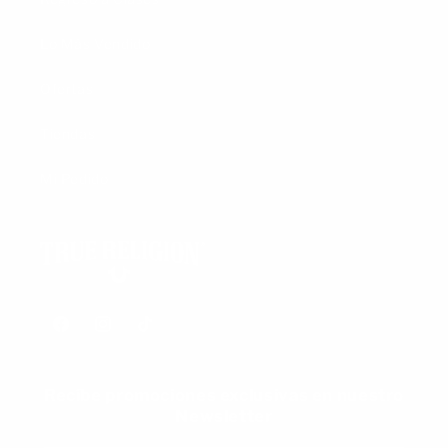
Lo Más Vendido
Ofertas
Tiendas
Mi Pedido
Facebook
Instagram
TikTok
Recíbe promociones exclusivas en nuestro
Newsletter