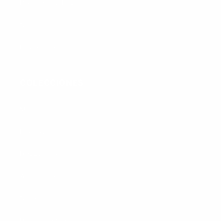
Políticas de Envíos
Nuestras Tiendas
Devoluciones
COLECCIONES
Mujeres
Hombres
Baggy Shop
Accesorios
Niños
Regreso a Clases